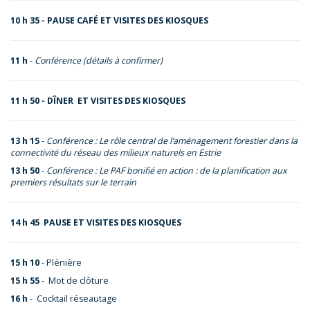
10 h 35 - PAUSE CAFÉ ET VISITES DES KIOSQUES
11 h
-
Conférence (détails à confirmer)
11 h 50 - DÎNER ET VISITES DES KIOSQUES
13 h 15
-
Conférence : Le rôle central de l’aménagement forestier dans la
connectivité du réseau des milieux naturels en Estrie
13 h 50
-
Conférence : Le PAF bonifié en action : de la planification aux
premiers résultats sur le terrain
14 h 45 PAUSE ET VISITES DES KIOSQUES
15 h 10
- Plénière
15 h 55
-
Mot de clôture
16 h
-
Cocktail réseautage