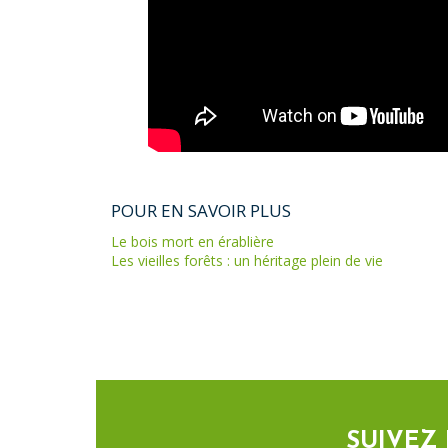
POUR EN SAVOIR PLUS
Le bois mort en érablière
Les vieilles forêts : un héritage plein de vie
SUIVEZ