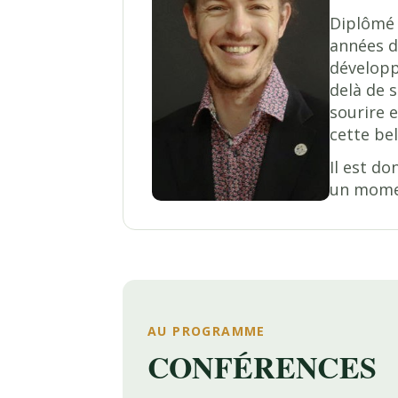
Diplômé 
années d
développ
delà de s
sourire 
cette bel
Il est do
un moment
AU PROGRAMME
CONFÉRENCES