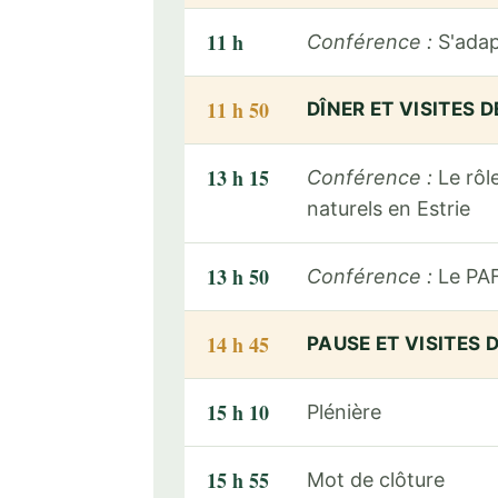
11 h
Conférence :
S'adap
11 h 50
DÎNER ET VISITES 
13 h 15
Conférence :
Le rôl
naturels en Estrie
13 h 50
Conférence :
Le PAF 
14 h 45
PAUSE ET VISITES 
15 h 10
Plénière
15 h 55
Mot de clôture