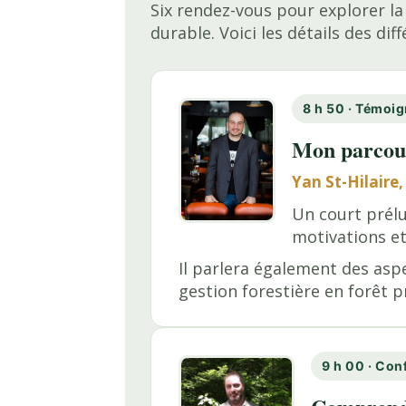
Six rendez-vous pour explorer l
durable. Voici les détails des di
8 h 50 · Témoi
Mon parcour
Yan St-Hilaire,
Un court prél
motivations et
Il parlera également des aspe
gestion forestière en forêt p
9 h 00 · Con