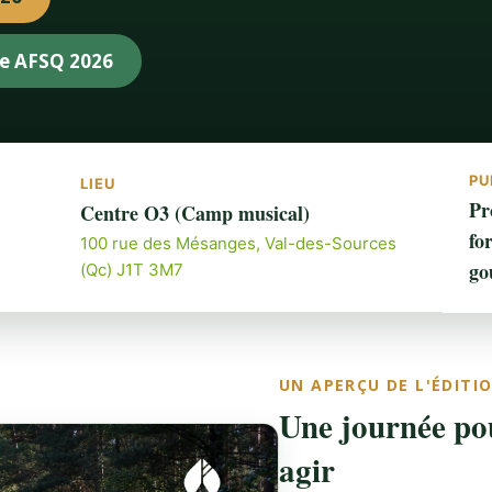
ue AFSQ 2026
PU
LIEU
Pr
Centre O3 (Camp musical)
fo
100 rue des Mésanges, Val-des-Sources
go
(Qc) J1T 3M7
UN APERÇU DE L'ÉDITI
Une journée pou
agir