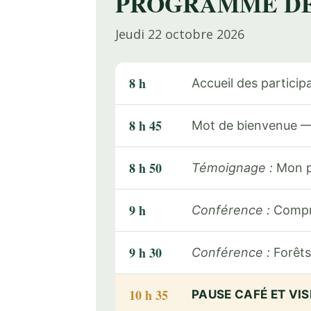
PROGRAMME DE
Jeudi 22 octobre 2026
8 h
Accueil des particip
8 h 45
Mot de bienvenue — 
8 h 50
Témoignage :
Mon pa
9 h
Conférence :
Compre
9 h 30
Conférence :
Forêts
10 h 35
PAUSE CAFÉ ET VIS