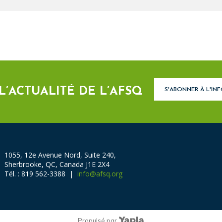
 L’ACTUALITÉ DE L’AFSQ
S'ABONNER À L'IN
1055, 12e Avenue Nord, Suite 240,
Sherbrooke, QC, Canada J1E 2X4
Tél. : 819 562-3388 |
info@afsq.org
Propulsé par