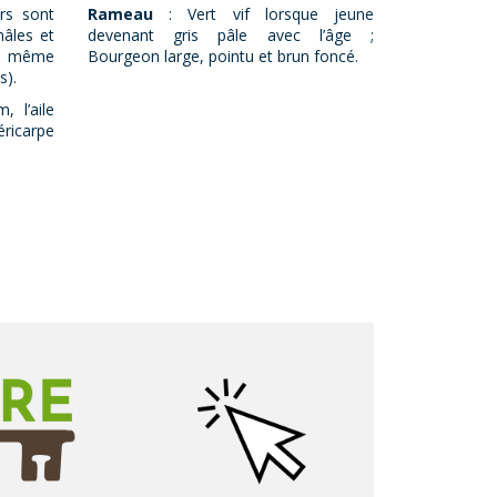
urs sont
Rameau
: Vert vif lorsque jeune
mâles et
devenant gris pâle avec l’âge ;
un même
Bourgeon large, pointu et brun foncé.
s).
 l’aile
ricarpe