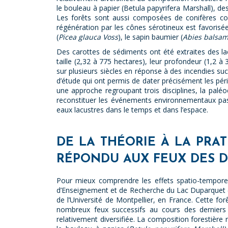
le bouleau à papier (Betula papyrifera Marshall), de
Les forêts sont aussi composées de conifères comm
régénération par les cônes sérotineux est favorisée
(
Picea glauca Voss
), le sapin baumier (
Abies balsam
Des carottes de sédiments ont été extraites des lac
taille (2,32 à 775 hectares), leur profondeur (1,2 à 
sur plusieurs siècles en réponse à des incendies su
d’étude qui ont permis de dater précisément les pér
une approche regroupant trois disciplines, la paléo
reconstituer les événements environnementaux passés
eaux lacustres dans le temps et dans l’espace.
DE LA THÉORIE À LA PRA
RÉPONDU AUX FEUX DES D
Pour mieux comprendre les effets spatio-temporel
d’Enseignement et de Recherche du Lac Duparquet (
de l’Université de Montpellier, en France. Cette fo
nombreux feux successifs au cours des derniers
relativement diversifiée. La composition forestière