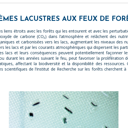
ÈMES LACUSTRES AUX FEUX DE FOR
liens étroits avec les forêts qui les entourent et avec les perturba
ioxyde de carbone (CO₂) dans l’atmosphère et relâchent des nutrim
aniques et carbonisées vers les lacs, augmentant les niveaux des nutr
vers les lacs et par les courants atmosphériques qui dispersent les par
des lacs et leurs conséquences peuvent potentiellement façonner le
 ou durant les années suivant le feu, peut favoriser la proliférati
ques, affectant la biodiversité et la disponibilité des ressources
 scientifiques de l’Institut de Recherche sur les forêts cherchent à 