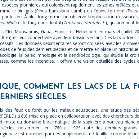
s espèces pionnières qui colonisent rapidement les zones brûlées et q
e le pin gris (Pinus banksiana Lamb.) ou l’épinette noire (Picea 
 par le feu. À plus long terme, on observe l’implantation d’essence
ea Mill
.) et le thuya occidental (
Thuja occidentalis L
.), qui prennent l
s Clo, Monsabrais, Gapa, Francis et Hébécourt en mars et juillet 202
3,8 m) et leur connectivité avec leur bassin versant. Ces lacs offrent
ccessifs. Les données sédimentaires seront croisées avec les archive
iodes de feux des derniers siècles et de mettre en place un historique
écologie, la paléolimnologie et la dendroécologie, qui étudie la cr
, comme les incendies. Il offrira une vision détaillée des cycles de
TIQUE, COMMENT LES LACS DE LA 
ERNIERS SIÈCLES
s des feux de forêt sur les milieux aquatiques, une étude des sé
FERLD) a été mise en place en collaboration avec des chercheurs de 
rêt mixte du domaine bioclimatique de la sapinière à bouleau blanc 
 siècles, notamment en 1760 et 1923, date des derniers grands f
 régionale est dominée par des peuplements de feuillus comme le peu