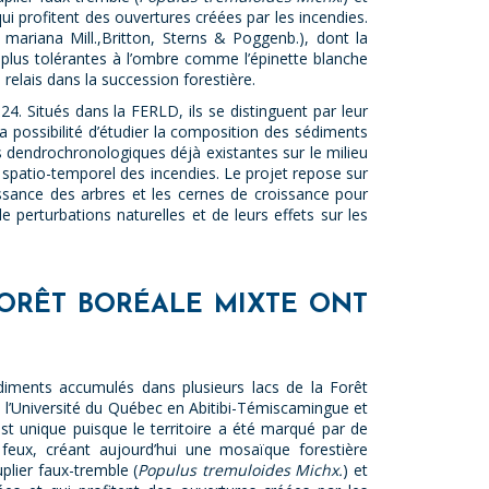
ui profitent des ouvertures créées par les incendies.
mariana Mill.,Britton, Sterns & Poggenb.), dont la
s plus tolérantes à l’ombre comme l’épinette blanche
e relais dans la succession forestière.
4. Situés dans la FERLD, ils se distinguent par leur
 la possibilité d’étudier la composition des sédiments
s dendrochronologiques déjà existantes sur le milieu
 spatio-temporel des incendies. Le projet repose sur
oissance des arbres et les cernes de croissance pour
 perturbations naturelles et de leurs effets sur les
FORÊT BORÉALE MIXTE ONT
diments accumulés dans plusieurs lacs de la Forêt
l’Université du Québec en Abitibi-Témiscamingue et
est unique puisque le territoire a été marqué par de
eux, créant aujourd’hui une mosaïque forestière
plier faux-tremble (
Populus tremuloides Michx.
) et