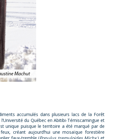
diments accumulés dans plusieurs lacs de la Forêt
l’Université du Québec en Abitibi-Témiscamingue et
est unique puisque le territoire a été marqué par de
eux, créant aujourd’hui une mosaïque forestière
plier faux-tremble (
Populus tremuloides Michx
.) et