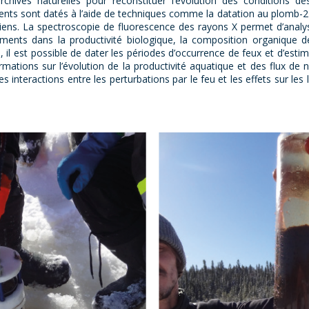
chives naturelles pour reconstituer l’évolution des conditions 
s sont datés à l’aide de techniques comme la datation au plomb-210
ciens. La spectroscopie de fluorescence des rayons X permet d’anal
nts dans la productivité biologique, la composition organique des
 il est possible de dater les périodes d’occurrence de feux et d’estime
ations sur l’évolution de la productivité aquatique et des flux de n
les interactions entre les perturbations par le feu et les effets sur les