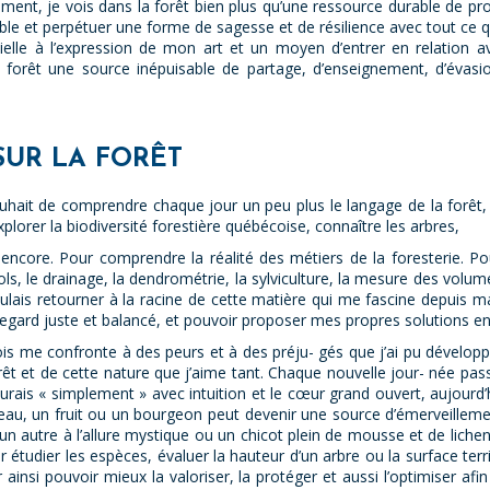
nt, je vois dans la forêt bien plus qu’une ressource durable de produc
le et perpétuer une forme de sagesse et de résilience avec tout ce qu
ielle à l’expression de mon art et un moyen d’entrer en relation a
a forêt une source inépuisable de partage, d’enseignement, d’évasio
SUR LA FORÊT
ouhait de comprendre chaque jour un peu plus le langage de la forêt
lorer la biodiversité forestière québécoise, connaître les arbres,
s encore. Pour comprendre la réalité des métiers de la foresterie. Pou
ols, le drainage, la dendrométrie, la sylviculture, la mesure des volum
e voulais retourner à la racine de cette matière qui me fascine depuis
egard juste et balancé, et pouvoir proposer mes propres solutions en re
bois me confronte à des peurs et à des préju- gés que j’ai pu dévelop
t et de cette nature que j’aime tant. Chaque nouvelle jour- née pass
ourais « simplement » avec intuition et le cœur grand ouvert, aujourd’
eau, un fruit ou un bourgeon peut devenir une source d’émerveillemen
’un autre à l’allure mystique ou un chicot plein de mousse et de lichen 
étudier les espèces, évaluer la hauteur d’un arbre ou la surface terri
insi pouvoir mieux la valoriser, la protéger et aussi l’optimiser afi