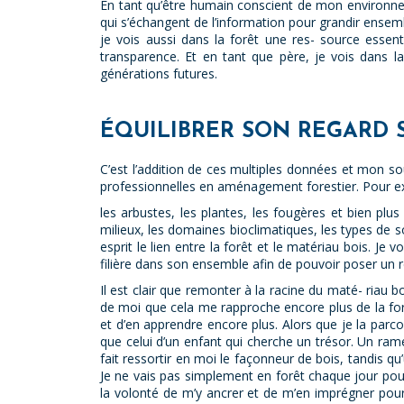
En tant qu’être humain conscient de mon environneme
qui s’échangent de l’information pour grandir ensemb
je vois aussi dans la forêt une res- source essent
transparence. Et en tant que père, je vois dans l
générations futures.
ÉQUILIBRER SON REGARD 
C’est l’addition de ces multiples données et mon s
professionnelles en aménagement forestier. Pour exp
les arbustes, les plantes, les fougères et bien plu
milieux, les domaines bioclimatiques, les types de s
esprit le lien entre la forêt et le matériau bois. J
filière dans son ensemble afin de pouvoir poser un r
Il est clair que remonter à la racine du maté- riau 
de moi que cela me rapproche encore plus de la forê
et d’en apprendre encore plus. Alors que je la parc
que celui d’un enfant qui cherche un trésor. Un ram
fait ressortir en moi le façonneur de bois, tandis qu
Je ne vais pas simplement en forêt chaque jour pour 
la volonté de m’y ancrer et de m’en imprégner pour a