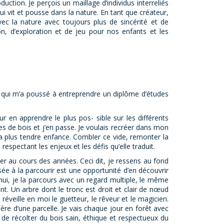
tion. Je perçois un maillage d’individus interreliés
i vit et pousse dans la nature. En tant que créateur,
vec la nature avec toujours plus de sincérité et de
n, d’exploration et de jeu pour nos enfants et les
, qui m’a poussé à entreprendre un diplôme d’études
r en apprendre le plus pos- sible sur les différents
es de bois et j’en passe. Je voulais recréer dans mon
 ma plus tendre enfance. Combler ce vide, remonter la
spectant les enjeux et les défis qu’elle traduit.
per au cours des années. Ceci dit, je ressens au fond
ée à la parcourir est une opportunité d’en découvrir
hui, je la parcours avec un regard multiple, le même
t. Un arbre dont le tronc est droit et clair de nœud
réveille en moi le guetteur, le rêveur et le magicien.
ère d’une parcelle. Je vais chaque jour en forêt avec
n de récolter du bois sain, éthique et respectueux du