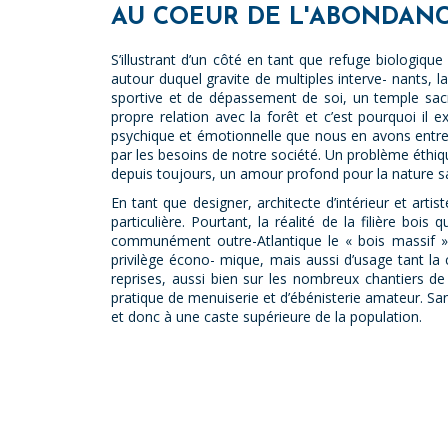
AU COEUR DE L'ABONDAN
S’illustrant d’un côté en tant que refuge biologiqu
autour duquel gravite de multiples interve- nants, 
sportive et de dépassement de soi, un temple sacr
propre relation avec la forêt et c’est pourquoi il 
psychique et émotionnelle que nous en avons entre t
par les besoins de notre société. Un problème éthiqu
depuis toujours, un amour profond pour la nature sau
En tant que designer, architecte d’intérieur et art
particulière. Pourtant, la réalité de la filière boi
communément outre-Atlantique le « bois massif » 
privilège écono- mique, mais aussi d’usage tant la c
reprises, aussi bien sur les nombreux chantiers d
pratique de menuiserie et d’ébénisterie amateur. Sa
et donc à une caste supérieure de la population.