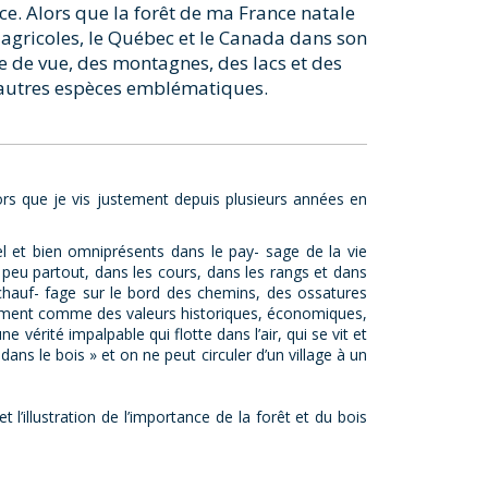
ce. Alors que la forêt de ma France natale
es agricoles, le Québec et le Canada dans son
e de vue, des montagnes, des lacs et des
d’autres espèces emblématiques.
lors que je vis justement depuis plusieurs années en
bel et bien omniprésents dans le pay- sage de la vie
n peu partout, dans les cours, dans les rangs et dans
 chauf- fage sur le bord des chemins, des ossatures
itivement comme des valeurs historiques, économiques,
ne vérité impalpable qui flotte dans l’air, qui se vit et
ans le bois » et on ne peut circuler d’un village à un
t l’illustration de l’importance de la forêt et du bois