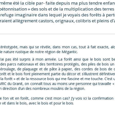
i-même été la cible par- faite depuis ma plus tendre enfan
 « bétonnisation » des sols et de la multiplication des terr
efuge imaginaire dans lequel je voyais des forêts à pert
aient allègrement castors, orignaux, colibris et pleins 
stéréotypée, mais qui se révèle, dans mon cas, tout à fait exacte, a
lle nature rustique de notre région de Mégantic.
n’ai pas été surpris à mon arrivée. La forêt ainsi que le bois sont 
 des parcs nationaux et des territoires protégés, des piles de bois u
 déroulage, de plaquage et de pâte à papier, des cordes de bois de
 forêt et le bois font pleinement partie du décor et s’illustrent défin
de la forêt » et de la ressource bois qui me fascine et me touche. C’est u
MRC du Granit, on connaît tous au moins une personne qui travaille « d
 direction d’un des nombreux moulins de la région.
e l’on vit en forêt, comme c’est mon cas? J’y vois ici la confirmation e
 vit dans le bois, avec le bois et pour le bois.