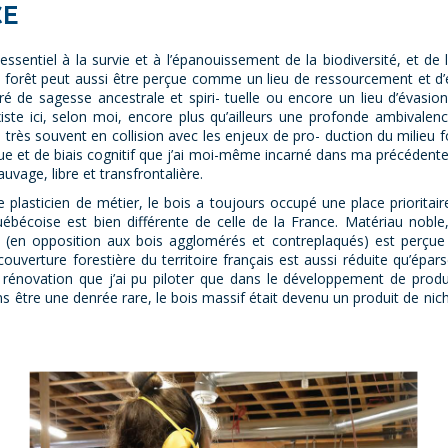
CE
e essentiel à la survie et à l’épanouissement de la biodiversité, et d
la forêt peut aussi être perçue comme un lieu de ressourcement et d’e
é de sagesse ancestrale et spiri- tuelle ou encore un lieu d’évasio
existe ici, selon moi, encore plus qu’ailleurs une profonde ambivale
rès souvent en collision avec les enjeux de pro- duction du milieu fo
e et de biais cognitif que j’ai moi-même incarné dans ma précédente c
vage, libre et transfrontalière.
iste plasticien de métier, le bois a toujours occupé une place priorit
s québécoise est bien différente de celle de la France. Matériau noble,
(en opposition aux bois agglomérés et contreplaqués) est perçue
ouverture forestière du territoire français est aussi réduite qu’épars
e rénovation que j’ai pu piloter que dans le développement de prod
ns être une denrée rare, le bois massif était devenu un produit de n