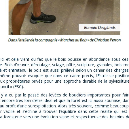
 ici et cela vient du fait que le bois pousse en abondance sous ces
re. Bois d’œuvre, déroulage, sciage, pâte, sculpture, granules, bois mo
 et entretenu, le bois est aussi prélevé selon un cahier des charges t
 même pouvoir évoquer que dans ce cadre précis, l’Estrie se position
ropriétaires privés pour une approche durable de la sylviculture e
ncil » (FSC).
il y a eu par le passé des levées de boucliers importantes pour fai
t encore très loin d’être idéal et que la forêt est ici aussi soumise, 
 au profit d’une surexploitation. Alors très souvent, comme beaucou
acille et s’échine à trouver l’équilibre dans cette réalité qui est 
 foresterie vers une évolution saine et respectueuse des besoins d