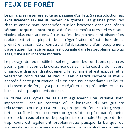
FEUX DE FORÊT
Le pin gris se régénère suite au passage d’un feu. Sa reproduction est
exclusivement sexuée au moyen de graines. Les graines produites
chaque année sont conservées sur les branches dans des cônes
sérotineux qui ne s’ouvrent qu’à de fortes températures. Celles-ci sont
viables plusieurs années. Suite au feu, les graines sont dispersées
rapidement et la plupart de la régénération débute lors de la
première saison. Cela conduit à l’établissement d’un peuplement
d’âge équien. La régénération est optimale dans les peuplements plus
âgés, suite à un incendie modéré.
Le passage du feu modifie le sol et garantit des conditions optimales
pour la germination et la croissance des semis. La couche de matière
organique diminue drastiquement, le sol minéral est exposé et la
végétation concurrente se réduit. Bien qu’étant l’espèce la mieux
adaptée à cette perturbation, elle en est aussi dépendante. D’ailleurs,
en l’absence de feu, il y a peu de régénération préétablie en sous-
bois dans les peuplements denses.
La durée des cycles de feu est également une variable bien
importante. Dans un contexte où la longévité du pin gris est
relativement courte (100 à 150 ans), un cycle de feu trop long risque
fort d’entraîner le remplacement progressif de l’espèce par l’épinette
noire, le bouleau blanc ou le peuplier faux-tremble. Un cycle de feu
trop court est également problématique puisque la banque de
graines de pin gris ne sera pas suffisante, ce qui entraînera le même