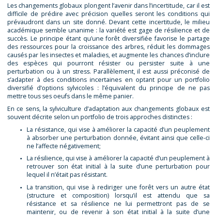
Les changements globaux plongent l’avenir dans l’incertitude, car il est
difficile de prédire avec précision quelles seront les conditions qui
prévaudront dans un site donné. Devant cette incertitude, le milieu
académique semble unanime : la variété est gage de résilience et de
succès. Le principe étant qu’une forêt diversifiée favorise le partage
des ressources pour la croissance des arbres, réduit les dommages
causés par les insectes et maladies, et augmente les chances d’inclure
des espèces qui pourront résister ou persister suite à une
perturbation ou à un stress. Parallèlement, il est aussi préconisé de
s’adapter à des conditions incertaines en optant pour un portfolio
diversifié d’options sylvicoles : l’équivalent du principe de ne pas
mettre tous ses oeufs dans le même panier.
En ce sens, la sylviculture d’adaptation aux changements globaux est
souvent décrite selon un portfolio de trois approches distinctes :
La résistance, qui vise à améliorer la capacité d’un peuplement
à absorber une perturbation donnée, évitant ainsi que celle-ci
ne l’affecte négativement;
La résilience, qui vise à améliorer la capacité d’un peuplement à
retrouver son état initial à la suite d’une perturbation pour
lequel il n’était pas résistant.
La transition, qui vise à rediriger une forêt vers un autre état
(structure et composition) lorsqu’il est attendu que sa
résistance et sa résilience ne lui permettront pas de se
maintenir, ou de revenir à son état initial à la suite d’une