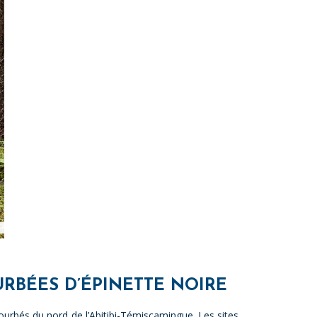
RBÉES D’ÉPINETTE NOIRE
ourbés du nord de l’Abitibi-Témiscamingue. Les sites