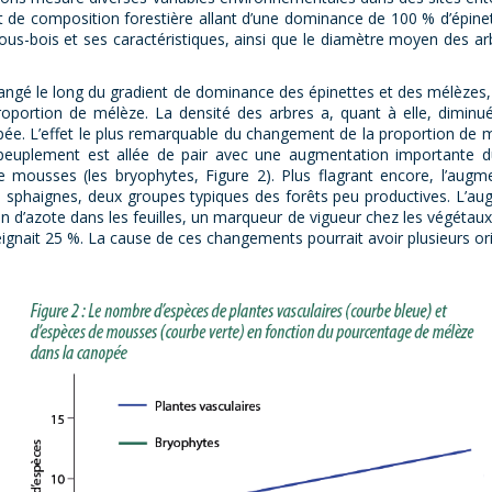
nt de composition forestière allant d’une dominance de 100 % d’épi
s-bois et ses caractéristiques, ainsi que le diamètre moyen des arbr
hangé le long du gradient de dominance des épinettes et des mélèzes,
oportion de mélèze. La densité des arbres a, quant à elle, diminu
ée. L’effet le plus remarquable du changement de la proportion de mé
 peuplement est allée de pair avec une augmentation importante 
 mousses (les bryophytes, Figure 2). Plus flagrant encore, l’au
s sphaignes, deux groupes typiques des forêts peu productives. L’a
n d’azote dans les feuilles, un marqueur de vigueur chez les végétau
eignait 25 %. La cause de ces changements pourrait avoir plusieurs ori