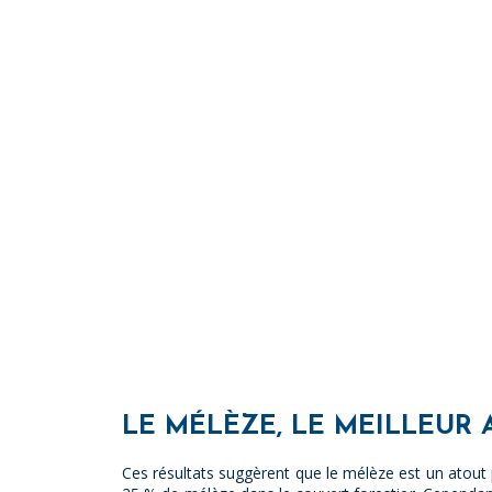
LE MÉLÈZE, LE MEILLEUR 
Ces résultats suggèrent que le mélèze est un atout p