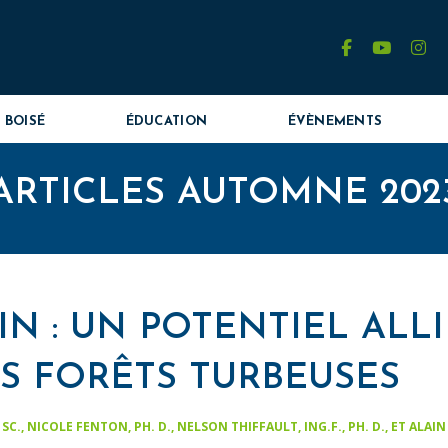
facebook
youtube
in
 BOISÉ
ÉDUCATION
ÉVÈNEMENTS
ARTICLES AUTOMNE 202
IN : UN POTENTIEL ALL
S FORÊTS TURBEUSES
., NICOLE FENTON, PH. D., NELSON THIFFAULT, ING.F., PH. D., ET ALAIN 