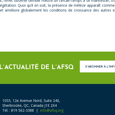
, l’effet observé semble mettre un certain temps à se manifester, troi
gétation. Quoi qu’il en soit, la présence de mélèze apparaît comme u
t améliore globalement les conditions de croissance des autres es
 L’ACTUALITÉ DE L’AFSQ
S'ABONNER À L'IN
1055, 12e Avenue Nord, Suite 240,
Sherbrooke, QC, Canada J1E 2X4
Tél. : 819 562-3388 |
info@afsq.org