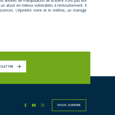
s années de manipulation de la litière n’ont pas été
n atout en milieux vulnérables à l’entourbement. Il
sences. L’épinette noire et le mélèze, un mariage
FOLETTRE
facebook
youtube
instagram
NOUS JOINDRE