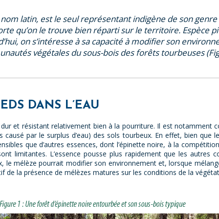
n nom latin, est le seul représentant indigène de son genr
 qu’on le trouve bien réparti sur le territoire. Espèce pi
rd’hui, on s’intéresse à sa capacité à modifier son enviro
autés végétales du sous-bois des forêts tourbeuses (Fig
PIEDS DANS L’EAU
dur et résistant relativement bien à la pourriture. Il est notammen
s causé par le surplus d’eau) des sols tourbeux. En effet, bien que l
nsibles que d’autres essences, dont l’épinette noire, à la compétition
ont limitantes. L’essence pousse plus rapidement que les autres co
x, le mélèze pourrait modifier son environnement et, lorsque mélangé à
if de la présence de mélèzes matures sur les conditions de la végéta